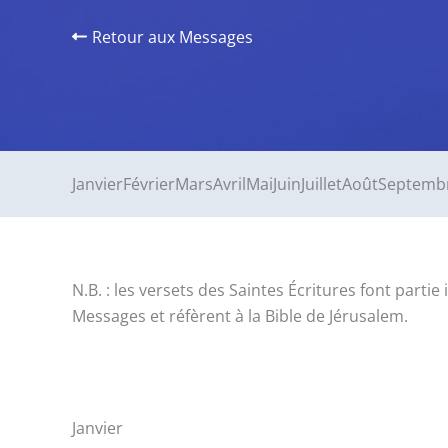
Retour aux Messages
Janvier
Février
Mars
Avril
Mai
Juin
Juillet
Août
Septemb
N.B. : les versets des Saintes Écritures font par
Messages et réfèrent à la Bible de Jérusalem.
Janvier