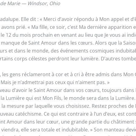
 de Marie — Windsor, Ohio
upe. Elle dit : « Merci d’avoir répondu à Mon appel et d’êtr
ons prié. « Ma fille, ce soir, c’est Ma dernière apparition e
e le 12 du mois prochain en venant au lieu que Je vous ai indi
u manque de Saint Amour dans les cœurs. Alors que la Saison
 cœurs et dans le monde, des événements cosmiques indubitab
rtains corps célestes perdront leur lumière. D’autres tombe
es gens réclameront à cor et à cri à être admis dans Mon C
Mais je n’admettrai pas ceux qui n’aiment pas. »
nouveau d’avoir le Saint Amour dans vos cœurs, toujours dan
 la Lumière qui est Mon Fils, le monde sera dans la Lumière.
 la mesure par laquelle vous choisissez. Restez proches de 
veau catéchisme. Ce qui est contraire à l’un d’eux, est cont
 le Saint Amour dans leur cœur, une grande partie du châtiment
viendra, elle sera totale et indubitable. » Son manteau dev