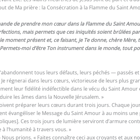
début de Ma prière : la Consécration à la Flamme du Saint Amo
de de prendre mon cœur dans la Flamme du Saint Amour, qu
ections, mais permets que ces iniquités soient brûlées par 
s le moment présent et, ce faisant, je Te donne, chère Mère
. Permets-moi d’être Ton instrument dans le monde, tout pou
abandonnent tous leurs défauts, leurs péchés — passés et fut
s. Je régnerai dans leurs cœurs, victorieuse de leurs plus gra
ent leur fidélité indéfectible dans le vécu du Saint Amour 
duire les âmes dans la Nouvelle Jérusalem. »
doivent préparer leurs cœurs durant trois jours. Chaque jour
vent évangéliser le Message du Saint Amour à au moins une 
oliques]. Ces trois jours de lumière serviront d’armure contr
 à l’humanité à travers vous. »
 Nous prions. « Faites connaître ceci aux croyants et aux non