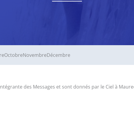
re
Octobre
Novembre
Décembre
tie intégrante des Messages et sont donnés par le Ciel à M