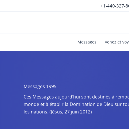
Aller
+1-440-327-8
au
contenu
Messages
Venez et vo
Messages 1995
Ces Messages aujourd’hui sont destinés à remod
monde et à établir la Domination de Dieu sur to
les nations. (Jésus, 27 juin 2012)