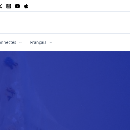
onnectés
Français