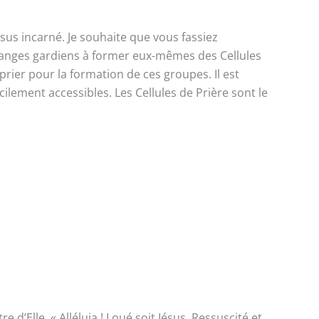
ésus incarné. Je souhaite que vous fassiez
s anges gardiens à former eux-mêmes des Cellules
prier pour la formation de ces groupes. Il est
ilement accessibles. Les Cellules de Prière sont le
d’Elle. « Alléluia ! Loué soit Jésus, Ressuscité et