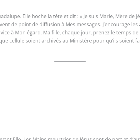
lupe. Elle hoche la tête et dit : « Je suis Marie, Mère de J
ervent de point de diffusion à Mes messages. J’encourage le
rvice à Mon égard. Ma fille, chaque jour, prenez le temps de 
cellule soient archivés au Ministère pour qu’ils soient fac
nt Elle. Les Mains meurtries de Jésus sont de part et d’autre 