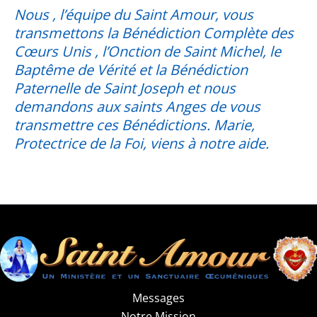
Nous , l’équipe du Saint Amour, vous
transmettons la Bénédiction Complète des
Cœurs Unis , l’Onction de Saint Michel, le
Baptême de Vérité et la Bénédiction
Paternelle de Saint Joseph et nous
demandons aux saints Anges de vous
transmettre ces Bénédictions. Marie,
Protectrice de la Foi, viens à notre aide.
Messages
Notre Mission