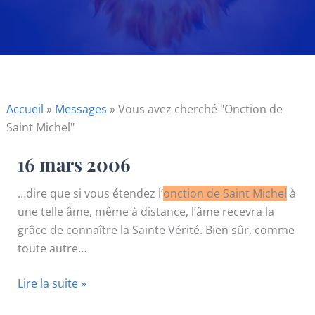
Accueil
»
Messages
»
Vous avez cherché "Onction de
Saint Michel"
16 mars 2006
…dire que si vous étendez l’
onction de Saint Michel
à
une telle âme, même à distance, l’âme recevra la
grâce de connaître la Sainte Vérité. Bien sûr, comme
toute autre…
16
Lire la suite »
mars