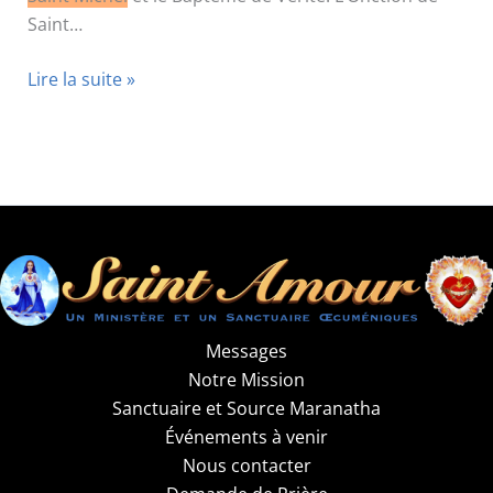
Saint…
28
Lire la suite »
septembre
2009
Messages
Notre Mission
Sanctuaire et Source Maranatha
Événements à venir
Nous contacter