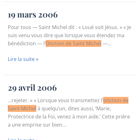
2006
19 mars 2006
Pour tous ― Saint Michel dit : « Loué soit Jésus. » « Je
suis venu vous dire que lorsque vous étendez ma
bénédiction — l’
Onction de Saint Michel
—…
19
Lire la suite »
mars
2006
29 avril 2006
…rejeter. » « Lorsque vous transmettez l’
onction de
Saint Michel
à quelqu’un, dites aussi, ‘Marie,
Protectrice de la Foi, venez à mon aide.’ Cette prière
a une emprise sur bien…
29