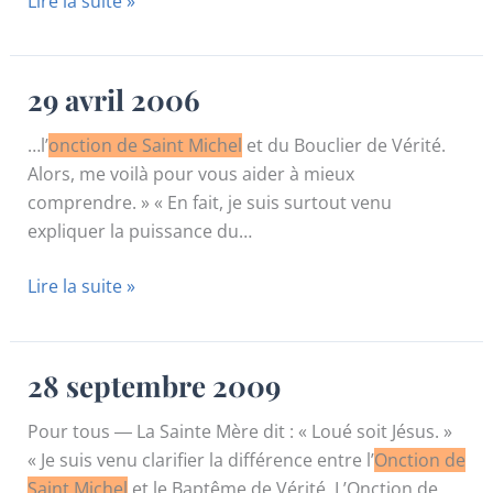
Lire la suite »
avril
2006
29 avril 2006
…l’
onction de Saint Michel
et du Bouclier de Vérité.
Alors, me voilà pour vous aider à mieux
comprendre. » « En fait, je suis surtout venu
expliquer la puissance du…
29
Lire la suite »
avril
2006
28 septembre 2009
Pour tous ― La Sainte Mère dit : « Loué soit Jésus. »
« Je suis venu clarifier la différence entre l’
Onction de
Saint Michel
et le Baptême de Vérité. L’Onction de